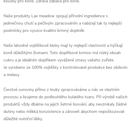
kousky pro koně. Zdravá zábava pro koně.
Naše produkty Lax meadow spojují přírodní ingredience s
jedinečnou chutí a pečlivým zpracováním a nabízejí tak ty nejlepší
podmínky pro vysoce kvalitní krmný doplněk.
Naše lahodné vojtěškové bloky mají ty nejlepší vlastnosti a hýčkají
koně důležitými živinami. Toto doplňkové krmivo má nízký obsah
cukru a je ideálním doplňkem vyvážené stravy vašeho zvířete.
Je vyrobeno ze 100% vojtěšky z kontrolované produkce bez obilovin
a melasy.
Čerstvé suroviny přímo z louky zpracováváme u nás ve vlastním
provozu a lisujeme do podlouhlého kulatého tvaru. Při výrobě našich
produktů vždy dbáme na jejich šetrné lisování, aby nevznikaly žádné
dutiny nebo měkká konzistence a zároveň abychom nepoškozovali
důležité nutriční látky.