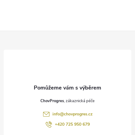
Z
á
p
a
t
ChovProgres
í
info
@
chovprogres.cz
+420 725 950 679