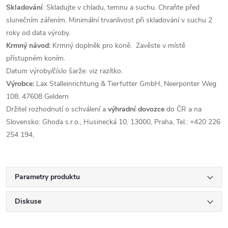
Skladování
: Skladujte v chladu, temnu a suchu. Chraňte před
slunečním zářením. Minimální trvanlivost při skladování v suchu 2
roky od data výroby.
Krmný návod:
Krmný doplněk pro koně. Zavěste v místě
přístupném koním.
Datum výroby/číslo šarže: viz razítko.
Výrobce:
Lax Stalleinrichtung & Tierfutter GmbH, Neerponter Weg
108, 47608 Geldern
Držitel rozhodnutí o schválení a
výhradní dovozce
do ČR a na
Slovensko: Ghoda s.r.o., Husinecká 10, 13000, Praha, Tel.: +420 226
254 194,
Parametry produktu
Diskuse