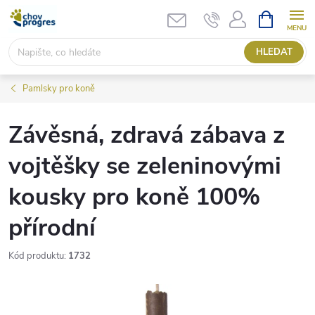
Přejít
NÁKUPNÍ
KOŠÍK
na
obsah
HLEDAT
Pamlsky pro koně
Závěsná, zdravá zábava z
vojtěšky se zeleninovými
kousky pro koně 100%
přírodní
Kód produktu:
1732