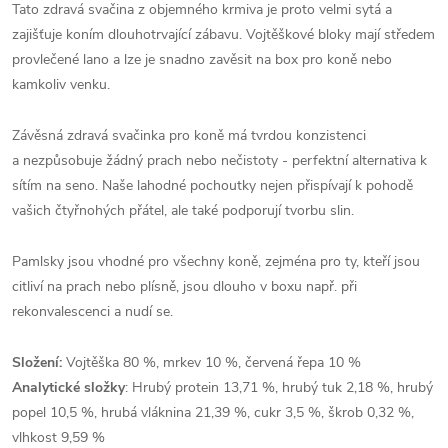
Tato zdravá svačina z objemného krmiva je proto velmi sytá a
zajišťuje koním dlouhotrvající zábavu. Vojtěškové bloky mají středem
provlečené lano a lze je snadno zavěsit na box pro koně nebo
kamkoliv venku.
Závěsná zdravá svačinka pro koně má tvrdou konzistenci
a nezpůsobuje žádný prach nebo nečistoty - perfektní alternativa k
sítím na seno. Naše lahodné pochoutky nejen přispívají k pohodě
vašich čtyřnohých přátel, ale také podporují tvorbu slin.
Pamlsky jsou vhodné pro všechny koně, zejména pro ty, kteří jsou
citliví na prach nebo plísně, jsou dlouho v boxu např. při
rekonvalescenci a nudí se.
Složení:
Vojtěška 80 %, mrkev 10 %, červená řepa 10 %
Analytické složky
: Hrubý protein 13,71 %, hrubý tuk 2,18 %, hrubý
popel 10,5 %, hrubá vláknina 21,39 %, cukr 3,5 %, škrob 0,32 %,
vlhkost 9,59 %