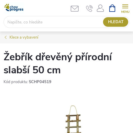
Přejít
NÁKUPNÍ
KOŠÍK
na
obsah
HLEDAT
Klece a vybavení
Žebřík dřevěný přírodní
slabší 50 cm
Kód produktu:
SCHP04519