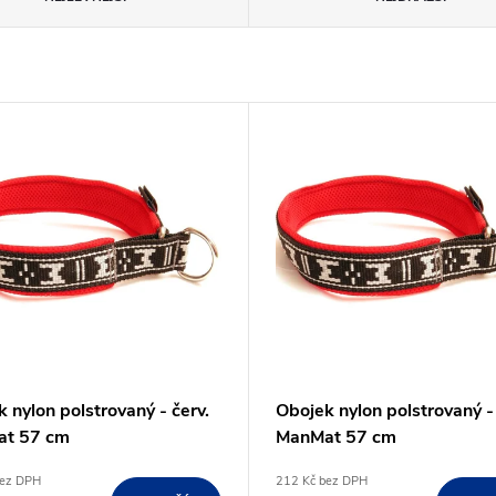
 nylon polstrovaný - červ.
Obojek nylon polstrovaný - 
t 57 cm
ManMat 57 cm
bez DPH
212 Kč bez DPH