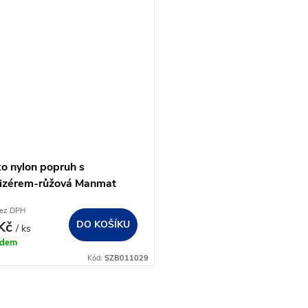
ko nylon popruh s
izérem-růžová Manmat
230 cm
bez DPH
 Kč
DO KOŠÍKU
/ ks
adem
Kód:
SZB011029