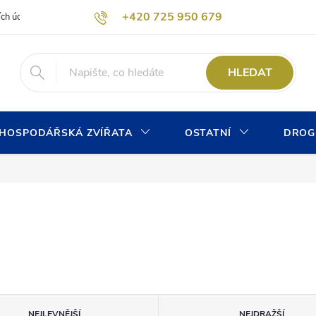
+420 725 950 679
ích údajů
Formulář pro odstoupení od kupní smlouvy
Kontaktní form
info@chovprogres.cz
HLEDAT
HOSPODÁŘSKÁ ZVÍŘATA
OSTATNÍ
DROG
NEJLEVNĚJŠÍ
NEJDRAŽŠÍ