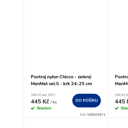
Postroj nylon Chicco - zelený
Postro
ManMat vel.S - krk 24-25 cm
ManMa
368 Kč bez DPH
368 Kč 
445 Kč
DO KOŠÍKU
445
/ ks
Skladem
Skl
Kód:
SZB002871