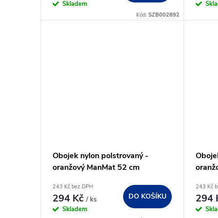
Skladem
Skl
Kód:
SZB002892
Obojek nylon polstrovaný -
Obojek
oranžový ManMat 52 cm
oranž
243 Kč bez DPH
243 Kč 
294 Kč
DO KOŠÍKU
294
/ ks
Skladem
Skl