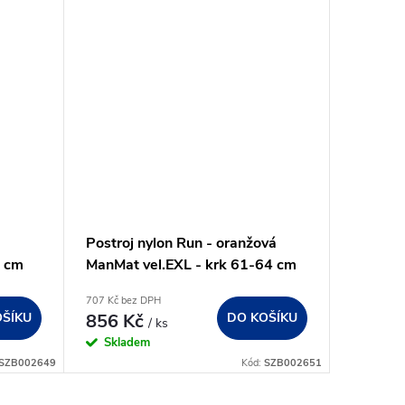
Postroj nylon Run - oranžová
0 cm
ManMat vel.EXL - krk 61-64 cm
707 Kč bez DPH
OŠÍKU
856 Kč
DO KOŠÍKU
/ ks
Skladem
SZB002649
Kód:
SZB002651