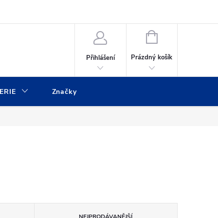
ulář
Moje objednávka
NÁKUPNÍ
KOŠÍK
Prázdný košík
Přihlášení
ERIE
Značky
NEJPRODÁVANĚJŠÍ