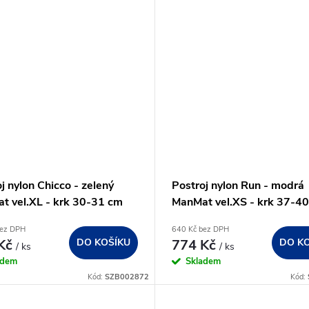
j nylon Chicco - zelený
Postroj nylon Run - modrá
t vel.XL - krk 30-31 cm
ManMat vel.XS - krk 37-4
bez DPH
640 Kč bez DPH
 Kč
DO KOŠÍKU
774 Kč
DO K
/ ks
/ ks
adem
Skladem
Kód:
SZB002872
Kód: