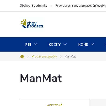
Přejít
Obchodní podmínky
Pravidla ochrany a zpracování osobn
na
obsah
PSI
KOČKY
KONĚ
Prodávané značky
ManMat
Domů
ManMat
Ř
ABECEDNĚ