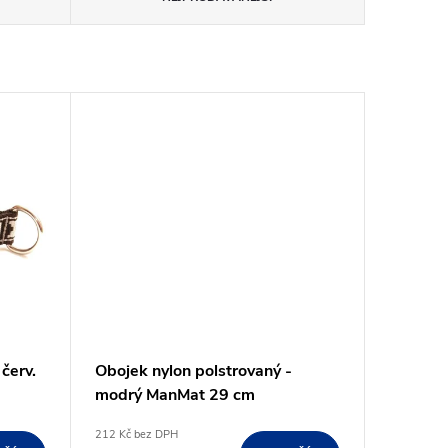
červ.
Obojek nylon polstrovaný -
modrý ManMat 29 cm
212 Kč bez DPH