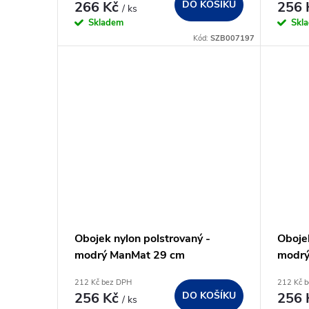
o
266 Kč
DO KOŠÍKU
256
/ ks
u
Skladem
Skl
d
Kód:
SZB007197
k
u
t
k
ů
t
ů
Obojek nylon polstrovaný -
Obojek
modrý ManMat 29 cm
modrý
212 Kč bez DPH
212 Kč 
256 Kč
DO KOŠÍKU
256
/ ks