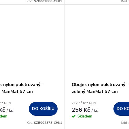
Kód:
SZB002880-CHK1
Kód:
 nylon polstrovaný -
Obojek nylon polstrovaný -
ý ManMat 57 cm
zelený ManMat 57 cm
bez DPH
212 Kč bez DPH
 Kč
DO KOŠÍKU
256 Kč
DO K
/ ks
/ ks
adem
Skladem
Kód:
SZB002873-CHK1
Kód: