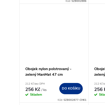
Kód:
SZB002886
Obojek nylon polstrovaný -
Obojek
zelený ManMat 47 cm
zelen
212 Kč bez DPH
212 Kč 
256 Kč
DO KOŠÍKU
256
/ ks
Skladem
Skl
Kód:
SZB002877-CHK1