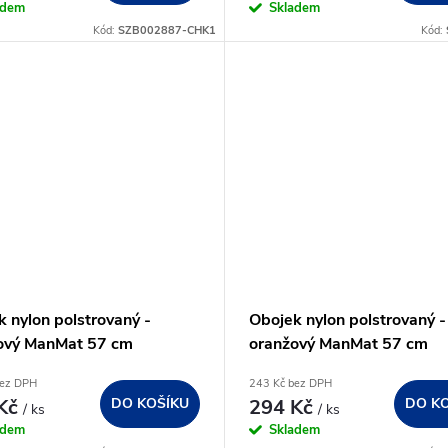
adem
Skladem
Kód:
SZB002887-CHK1
Kód:
 nylon polstrovaný -
Obojek nylon polstrovaný -
ový ManMat 57 cm
oranžový ManMat 57 cm
bez DPH
243 Kč bez DPH
 Kč
DO KOŠÍKU
294 Kč
DO K
/ ks
/ ks
adem
Skladem