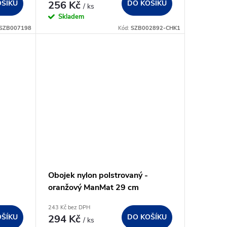
OŠÍKU
256 Kč
DO KOŠÍKU
/ ks
Skladem
SZB007198
Kód:
SZB002892-CHK1
Obojek nylon polstrovaný -
oranžový ManMat 29 cm
243 Kč bez DPH
OŠÍKU
294 Kč
DO KOŠÍKU
/ ks