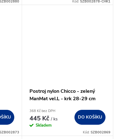
SZB002880
Kód:
SZB002878-CHK1
Postroj nylon Chicco - zelený
ManMat vel.L - krk 28-29 cm
368 Kč bez DPH
OŠÍKU
445 Kč
DO KOŠÍKU
/ ks
Skladem
SZB002873
Kód:
SZB002869