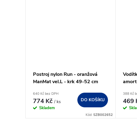
Postroj nylon Run - oranžová
Vodít
ManMat vel.L - krk 49-52 cm
amort
175-
640 Kč bez DPH
388 Kč 
774 Kč
DO KOŠÍKU
469
/ ks
Skladem
Skl
Kód:
SZB002652