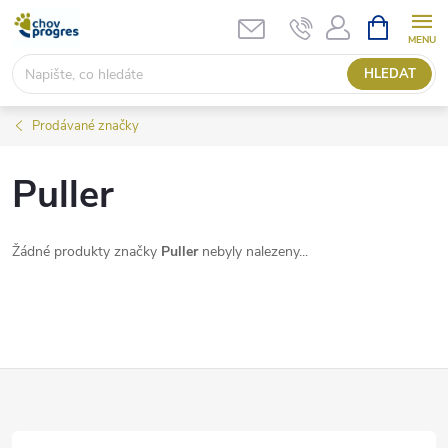
Přejít
NÁKUPNÍ
KOŠÍK
na
obsah
HLEDAT
Prodávané značky
Puller
Žádné produkty značky
Puller
nebyly nalezeny...
Z
á