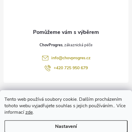
p
a
t
ChovProgres
í
info
@
chovprogres.cz
+420 725 950 679
Informace pro vás
Tento web používá soubory cookie. Dalším procházením
tohoto webu vyjadřujete souhlas s jejich používáním.. Více
informací
zde
.
www.ChemProgres.cz
Nastavení